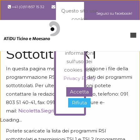
+41 (0)91 857 15 32
info@atidu.ch
Questo sito usa
Seguici su facebook!
cookie
necessari al suo
Home
Informazioni
Sottotitoli TXT
funzionamento.
Maggiori
Sottotitoli TXT
informazioni
sull'uso dei
In questa pagina mettiamo a disposizione i file della
cookies nella
programmazione RSI con i relativi dati dei programmi
Privacy Policy
sottotitolati. Per ulteriori informazioni potete
Accetta
contattare la redazione ST di Comano, telefono: 091
803 51 40-41, fax: 091 803 50 56 oppure e-
Rifiuta
mail:
Nicoletta.Siegrist@rtsi.ch
Loading...
Potete scaricate la lista dei programmi RSI
sottotitolati e trasmissioni TSI 1 e TSI 2 (programma