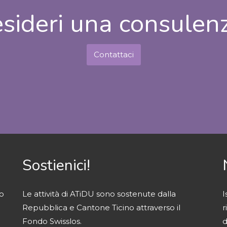
sideri una consulen
Contattaci
Sostienici!
o
Le attività di ATiDU sono sostenute dalla
I
Repubblica e Cantone Ticino attraverso il
r
Fondo Swisslos.
d