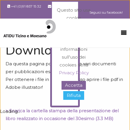
+41 (0)91 857 15 32
info@atidu.ch
Questo sito usa
Seguici su facebook!
cookie
necessari al suo
Home
Download
funzionamento.
Maggiori
Download
informazioni
sull'uso dei
Da questa pagina potete scaricare vari documenti
cookies nella
per pubblicazioni esterne.
Privacy Policy
Per ottenere i file in vettoriale posso aprire i file pdf in
Accetta
Adobe illustrator!
Rifiuta
> Scarica la cartella stampa della presentazione del
Loading...
libro realizzato in occasione del 30esimo (3.3 MB)